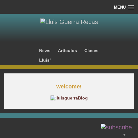
MENU
MUSIC
MEDIA
CLASES
News
Artículos
Clases
Lluis’
LIVE
BLOG
welcome!
SHOP
INFO
CONTACT